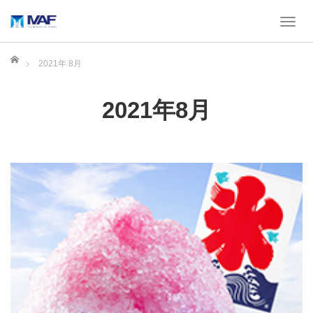
T
o
g
ホーム
2021年 8月
g
l
e
2021年8月
n
a
v
i
g
a
t
i
o
n