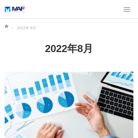
T
o
g
ホーム
2022年 8月
g
l
e
2022年8月
n
a
v
i
g
a
t
i
o
n