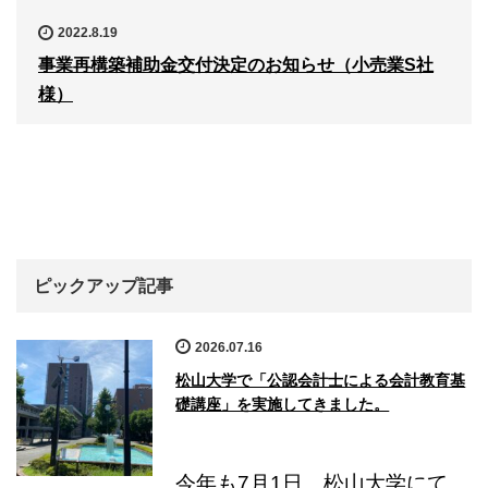
2022.8.19
事業再構築補助金交付決定のお知らせ（小売業S社
様）
ピックアップ記事
2026.07.16
松山大学で「公認会計士による会計教育基
礎講座」を実施してきました。
今年も7月1日、松山大学にて