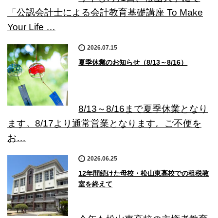
「公認会計士による会計教育基礎講座 To Make
Your Life …
2026.07.15
夏季休業のお知らせ（8/13～8/16）
8/13～8/16まで夏季休業となり
ます。8/17より通常営業となります。ご不便を
お…
2026.06.25
12年間続けた母校・松山東高校での租税教
室を終えて