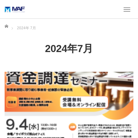
T
o
g
ホーム
2024年 7月
g
l
e
2024年7月
n
a
v
i
g
a
t
i
o
n