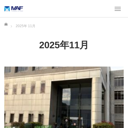
T
o
g
ホーム
2025年 11月
g
l
e
2025年11月
n
a
v
i
g
a
t
i
o
n