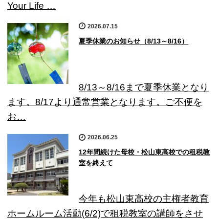
Your Life …
2026.07.15
夏季休業のお知らせ（8/13～8/16）
8/13～8/16まで夏季休業となり
ます。8/17より通常営業となります。ご不便を
お…
2026.06.25
12年間続けた母校・松山東高校での租税教
室を終えて
今年も松山東高校の主権者教育
ホームルーム活動(6/2)で租税教室の講師をさせ