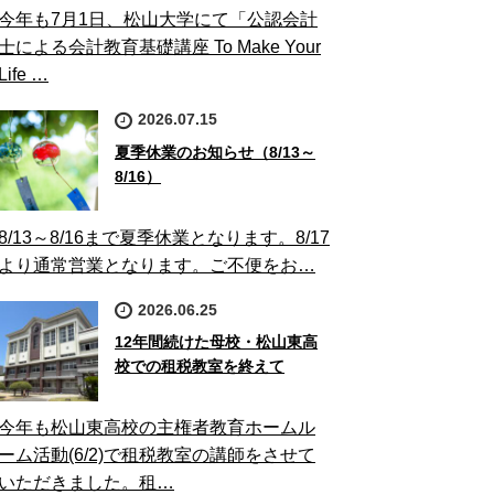
今年も7月1日、松山大学にて「公認会計
士による会計教育基礎講座 To Make Your
Life …
2026.07.15
夏季休業のお知らせ（8/13～
8/16）
8/13～8/16まで夏季休業となります。8/17
より通常営業となります。ご不便をお…
2026.06.25
12年間続けた母校・松山東高
校での租税教室を終えて
今年も松山東高校の主権者教育ホームル
ーム活動(6/2)で租税教室の講師をさせて
いただきました。租…