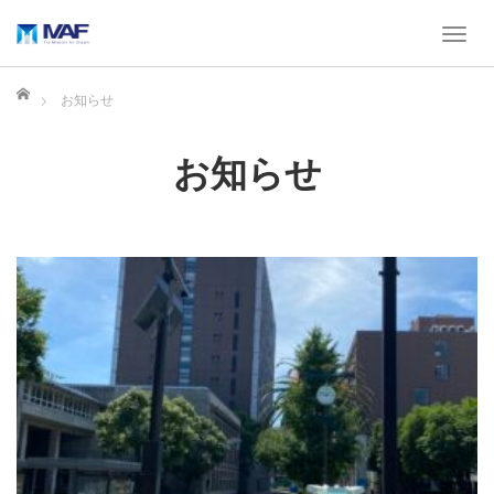
T
o
g
ホーム
お知らせ
g
l
e
お知らせ
n
a
v
i
g
a
t
i
o
n