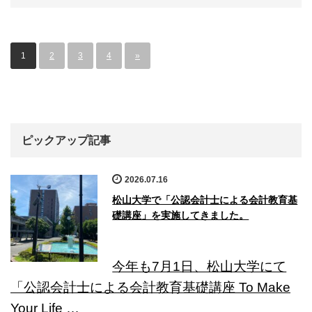
1
2
3
4
»
ピックアップ記事
2026.07.16
松山大学で「公認会計士による会計教育基
礎講座」を実施してきました。
今年も7月1日、松山大学にて
「公認会計士による会計教育基礎講座 To Make
Your Life …