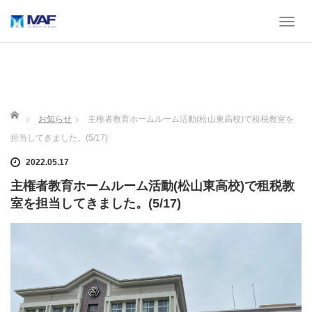
T
o
g
g
l
e
n
ホーム
お知らせ
主権者教育ホームルーム活動(松山東高校)で租税教室を
a
担当してきました。(5/17)
v
i
2022.05.17
g
a
主権者教育ホームルーム活動(松山東高校)で租税教
t
室を担当してきました。(5/17)
i
o
n