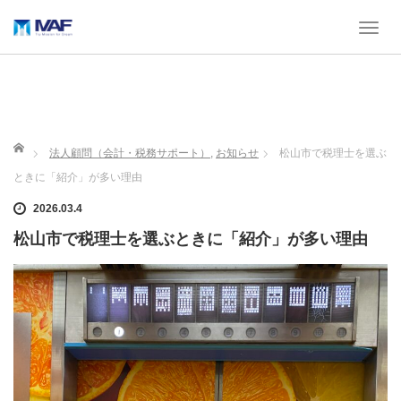
T
o
g
g
l
e
n
ホーム
法人顧問（会計・税務サポート）
,
お知らせ
松山市で税理士を選ぶ
a
ときに「紹介」が多い理由
v
i
2026.03.4
g
a
松山市で税理士を選ぶときに「紹介」が多い理由
t
i
o
n