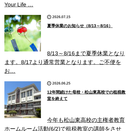
Your Life …
2026.07.15
夏季休業のお知らせ（8/13～8/16）
8/13～8/16まで夏季休業となり
ます。8/17より通常営業となります。ご不便を
お…
2026.06.25
12年間続けた母校・松山東高校での租税教
室を終えて
今年も松山東高校の主権者教育
ホームルーム活動(6/2)で租税教室の講師をさせ