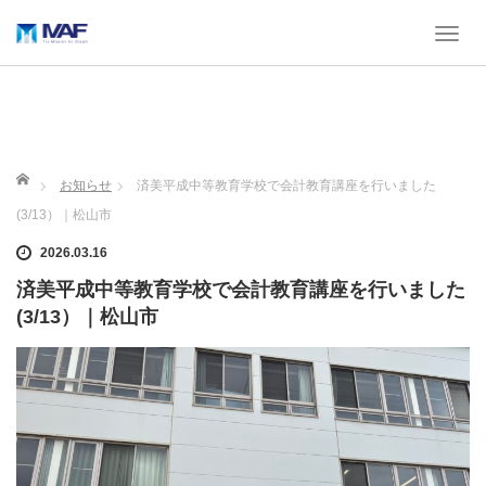
T
o
g
g
l
e
n
ホーム
お知らせ
済美平成中等教育学校で会計教育講座を行いました
a
(3/13）｜松山市
v
i
2026.03.16
g
a
済美平成中等教育学校で会計教育講座を行いました
t
(3/13）｜松山市
i
o
n